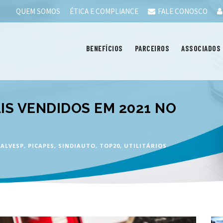
QUEM SOMOS
ÉTICA E COMPLIANCE
FALE CONOSCO
BENEFÍCIOS
PARCEIROS
ASSOCIADOS
AIS VENDIDOS EM 2021 NO
ALVESP
,
PICAPES
,
SINDIAUTO
,
TOP20
,
UTILITÁRIOS